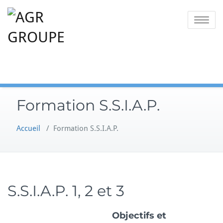
Skip
to
Toggle
content
navigatio
Formation S.S.I.A.P.
Accueil
/
Formation S.S.I.A.P.
S.S.I.A.P. 1, 2 et 3
Objectifs et